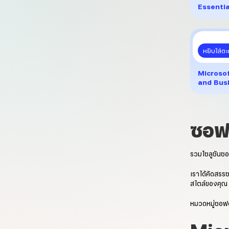
Essentia
หยิบใส่ตะ
Microso
and Bus
ซอฟต
รวมโซลูชันซอ
เราได้คัดสรรซ
สไตล์ของคุณ
หมวดหมู่ซอฟต์