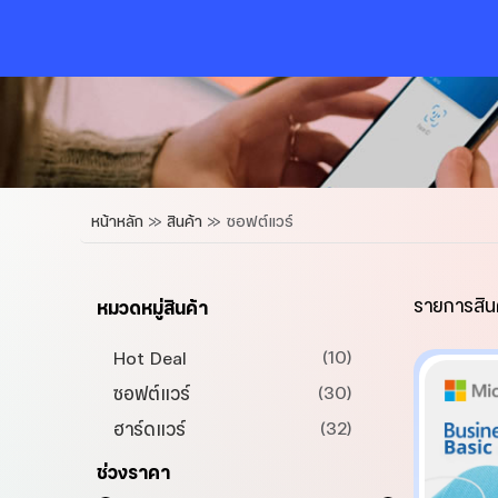
Skip
to
content
หน้าหลัก
»
สินค้า
»
ซอฟต์แวร์
รายการสิน
หมวดหมู่สินค้า
10
10
Hot Deal
สินค้า
30
30
ซอฟต์แวร์
สินค้า
25
32
25
32
ฮาร์ดแวร์
Microsoft
สินค้า
สินค้า
7
5
32
32
7
5
Wondershare
แอปเปิล
Microsoft 365
ช่วงราคา
สินค้า
สินค้า
สินค้า
4
5
3
4
5
3