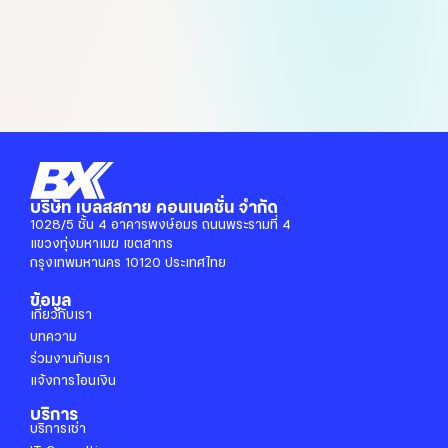
options
may
be
chosen
on
the
product
page
บริษัท เบลสสกาย คอนเนคชั่น จำกัด
1028/5 ชั้น 4 อาคารพงษ์อมร ถนนพระรามที่ 4
แขวงทุ่งมหาเมฆ เขตสาทร
กรุงเทพมหานคร 10120 ประเทศไทย
ข้อมูล
เกี่ยวกับเรา
บทความ
ร่วมงานกับเรา
แจ้งการโอนเงิน
บริการ
บริการเช่า