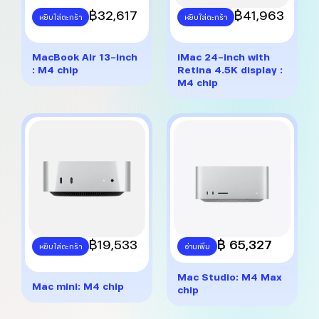
This
฿
32,617
This
฿
41,963
หยิบใส่ตะกร้า
หยิบใส่ตะกร้า
product
product
has
has
multiple
multiple
MacBook Air 13-inch
iMac 24-inch with
variants.
variants.
: M4 chip
Retina 4.5K display :
The
The
M4 chip
options
options
may
may
be
be
chosen
chosen
on
on
the
the
product
product
page
page
This
฿
19,533
฿ 65,327
หยิบใส่ตะกร้า
อ่านเพิ่ม
product
has
Mac Studio: M4 Max
multiple
Mac mini: M4 chip
chip
variants.
The