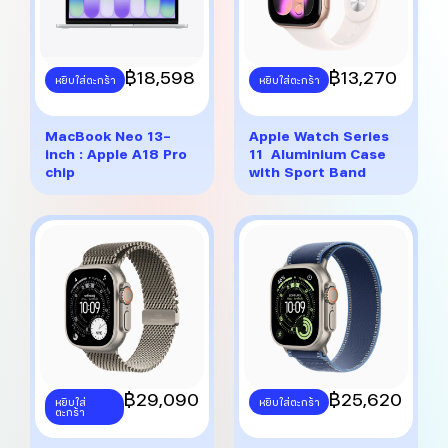
This
฿
18,598
This
฿
13,270
หยิบใส่ตะกร้า
หยิบใส่ตะกร้า
product
product
has
has
multiple
multiple
MacBook Neo 13-
Apple Watch Series
variants.
variants.
inch : Apple A18 Pro
11 Aluminium Case
The
The
chip
with Sport Band
options
options
may
may
be
be
chosen
chosen
on
on
the
the
product
product
page
page
This
฿
29,090
This
฿
25,620
หยิบใส่
หยิบใส่ตะกร้า
ตะกร้า
product
product
has
has