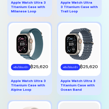
multiple
multiple
Apple Watch Ultra 3
Apple Watch Ultra
variants.
variants.
Titanium Case with
3 Titanium Case with
The
The
Milanese Loop
Trail Loop
options
options
may
may
be
be
chosen
chosen
on
on
the
the
product
product
page
page
This
฿
25,620
This
฿
25,620
หยิบใส่ตะกร้า
หยิบใส่ตะกร้า
product
product
has
has
multiple
multiple
Apple Watch Ultra 3
Apple Watch Ultra 3
variants.
variants.
Titanium Case with
Titanium Case with
The
The
Alpine Loop
Ocean Band
options
options
may
may
be
be
chosen
chosen