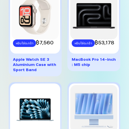
on
on
the
the
product
product
page
page
This
฿
7,560
This
฿
53,178
หยิบใส่ตะกร้า
หยิบใส่ตะกร้า
product
product
has
has
multiple
multiple
Apple Watch SE 3
MacBook Pro 14-inch
variants.
variants.
Aluminium Case with
: M5 chip
The
The
Sport Band
options
options
may
may
be
be
chosen
chosen
on
on
the
the
product
product
page
page