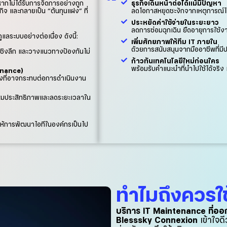
หากไม่ได้รับการจัดการอย่างถูก
ธุรกิจเดินหน้าต่อได้แม้มีปัญหา
จ และกลายเป็น “ต้นทุนแฝง” ที่
ลดโอกาสหยุดชะงักจากเหตุการณ์ไม่
ประหยัดค่าใช้จ่ายในระยะยาว
ลดการซ่อมฉุกเฉิน ยืดอายุการใช
แลระบบอย่างต่อเนื่อง ดังนี้:
เพิ่มศักยภาพให้ทีม IT ภายใน
ด้วยการสนับสนุนจากมืออาชีพที่ม
ชิงลึก และวางแนวทางป้องกันไม่
ก้าวทันเทคโนโลยีใหม่ก่อนใคร
พร้อมรับคำแนะนำที่นำไปใช้ได้จริง 
enance)
ยงที่อาจกระทบต่อการดำเนินงาน
พิ่มประสิทธิภาพและลดระยะเวลาใน
ห้การพัฒนาไอทีในองค์กรเป็นไป
ทำไมถึงควรใ
บริการ IT Maintenance ที่ออ
Blesssky Connexion
เข้าใจดี