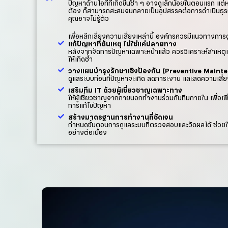
ปัญหาด้านไอทีที่เกิดขึ้นซ้ำ ๆ อาจดูเล็กน้อยในตอนแรก แต่
ต้อง ก็สามารถสะสมจนกลายเป็นอุปสรรคต่อการดำเนินธุรกิ
คุณอาจไม่รู้ตัว
เพื่อหลีกเลี่ยงความเสี่ยงเหล่านี้ องค์กรควรมีแนวทางการดู
แก้ปัญหาที่ต้นเหตุ ไม่ใช่แค่ปลายทาง
หลังจากจัดการปัญหาเฉพาะหน้าแล้ว ควรวิเคราะห์สาเหตุเ
ให้เกิดซ้ำ
วางแผนบำรุงรักษาเชิงป้องกัน (Preventive Maint
ดูแลระบบก่อนที่ปัญหาจะเกิด ลดภาระงาน และลดความเสี่
เสริมทีม IT ด้วยผู้เชี่ยวชาญเฉพาะทาง
ให้ผู้เชี่ยวชาญจากภายนอกทำงานร่วมกับทีมภายใน เพื่อเ
การแก้ไขปัญหา
สร้างมาตรฐานการทำงานที่ชัดเจน
กำหนดขั้นตอนการดูแลระบบที่ตรวจสอบและวัดผลได้ ช่วยใ
อย่างต่อเนื่อง