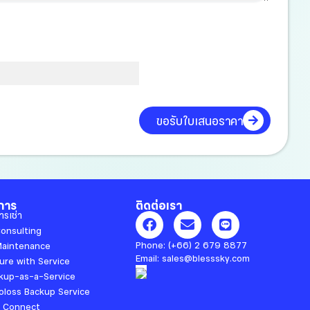
ขอรับใบเสนอราคา
การ
ติดต่อเรา
F
E
L
ารเช่า
a
n
i
Consulting
c
v
n
Phone:
(+66) 2 679 8877
Maintenance
e
e
e
Email:
sales@blesssky.com
ure with Service
b
l
kup-as-a-Service
o
o
oloss Backup Service
o
p
 Connect