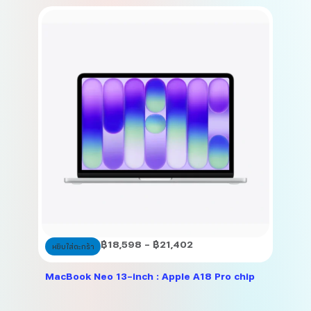
This
Price
฿
18,598
–
฿
21,402
หยิบใส่ตะกร้า
product
range:
has
฿18,598
MacBook Neo 13-inch : Apple A18 Pro chip
multiple
through
variants.
฿21,402
The