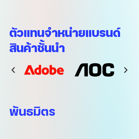
options
may
be
chosen
ตัวแทนจำหน่ายแบรนด์
on
the
product
สินค้าชั้นนำ
page
พันธมิตร