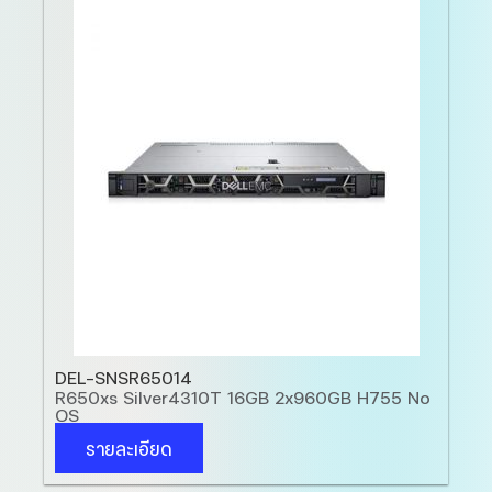
DEL-SNSR65014
D
R650xs Silver4310T 16GB 2x960GB H755 No
R
OS
รายละเอียด