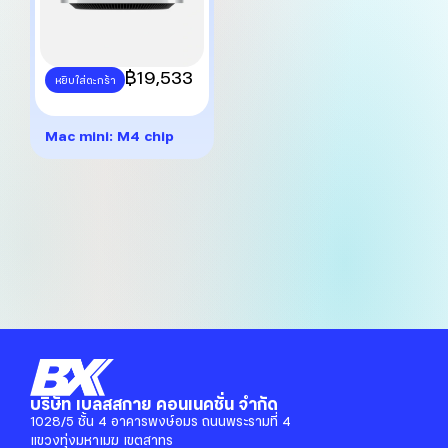
This
฿
19,533
หยิบใส่ตะกร้า
product
has
multiple
Mac mini: M4 chip
variants.
The
options
may
be
chosen
on
the
product
page
บริษัท เบลสสกาย คอนเนคชั่น จำกัด
1028/5 ชั้น 4 อาคารพงษ์อมร ถนนพระรามที่ 4
แขวงทุ่งมหาเมฆ เขตสาทร