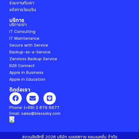
ร่วมงานกับเรา
แจ้งการโอนเงิน
บริการ
บริการเช่า
IT Consulting
IT Maintenance
Secure with Service
Backup-as-a-Service
Zeroloss Backup Service
B2B Connect
Apple in Business
Apple in Education
ติดต่อเรา
F
E
L
a
n
i
c
v
n
Phone:
(+66) 2 679 8877
e
e
e
Email:
sales@blesssky.com
b
l
o
o
o
p
สงวนลิขสิทธิ์ 2026 บริษัท เบลสสกาย คอนเนคชั่น จำกัด
k
e