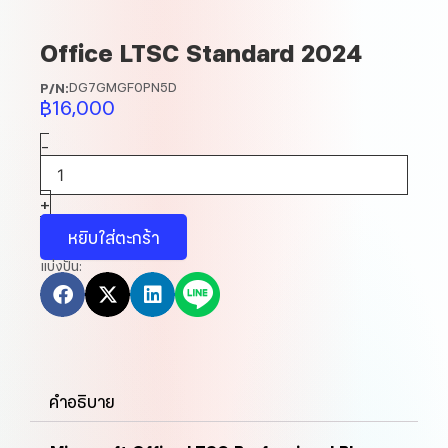
Office LTSC Standard 2024
DG7GMGF0PN5D
P/N:
฿
16,000
-
จำนวน
Office
LTSC
+
Standard
2024
หยิบใส่ตะกร้า
ชิ้น
แบ่งปัน:
คำอธิบาย