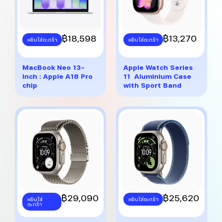
This
฿
18,598
This
฿
13,270
หยิบใส่ตะกร้า
หยิบใส่ตะกร้า
product
product
has
has
multiple
multiple
MacBook Neo 13-
Apple Watch Series
variants.
variants.
inch : Apple A18 Pro
11 Aluminium Case
The
The
chip
with Sport Band
options
options
may
may
be
be
chosen
chosen
on
on
the
the
product
product
page
page
This
฿
29,090
This
฿
25,620
หยิบใส่
หยิบใส่ตะกร้า
ตะกร้า
product
product
has
has