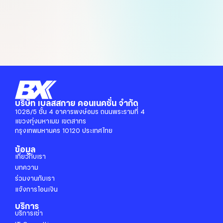
options
may
be
chosen
on
the
product
page
บริษัท เบลสสกาย คอนเนคชั่น จำกัด
1028/5 ชั้น 4 อาคารพงษ์อมร ถนนพระรามที่ 4
แขวงทุ่งมหาเมฆ เขตสาทร
กรุงเทพมหานคร 10120 ประเทศไทย
ข้อมูล
เกี่ยวกับเรา
บทความ
ร่วมงานกับเรา
แจ้งการโอนเงิน
บริการ
บริการเช่า