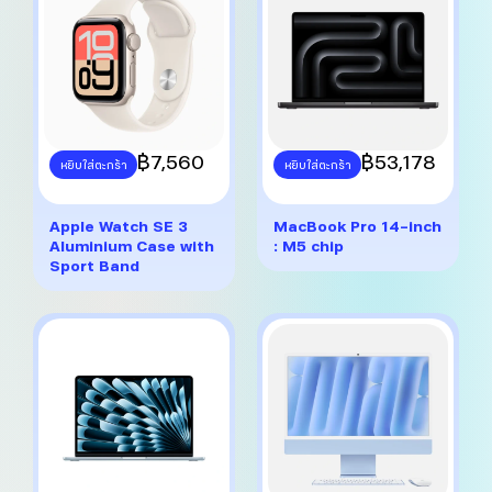
on
on
the
the
product
product
page
page
This
฿
7,560
This
฿
53,178
หยิบใส่ตะกร้า
หยิบใส่ตะกร้า
product
product
has
has
multiple
multiple
Apple Watch SE 3
MacBook Pro 14-inch
variants.
variants.
Aluminium Case with
: M5 chip
The
The
Sport Band
options
options
may
may
be
be
chosen
chosen
on
on
the
the
product
product
page
page