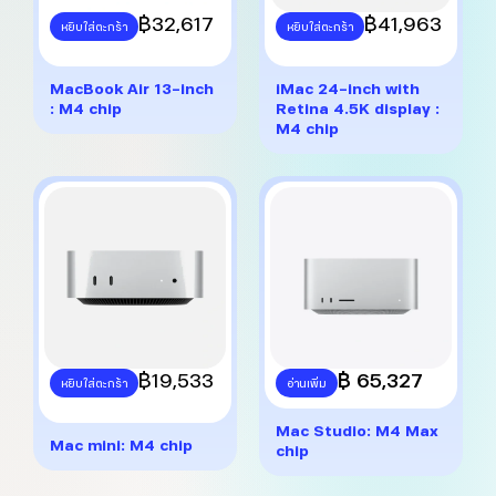
This
฿
32,617
This
฿
41,963
หยิบใส่ตะกร้า
หยิบใส่ตะกร้า
product
product
has
has
multiple
multiple
MacBook Air 13-inch
iMac 24-inch with
variants.
variants.
: M4 chip
Retina 4.5K display :
The
The
M4 chip
options
options
may
may
be
be
chosen
chosen
on
on
the
the
product
product
page
page
This
฿
19,533
฿ 65,327
หยิบใส่ตะกร้า
อ่านเพิ่ม
product
has
Mac Studio: M4 Max
multiple
Mac mini: M4 chip
chip
variants.
The