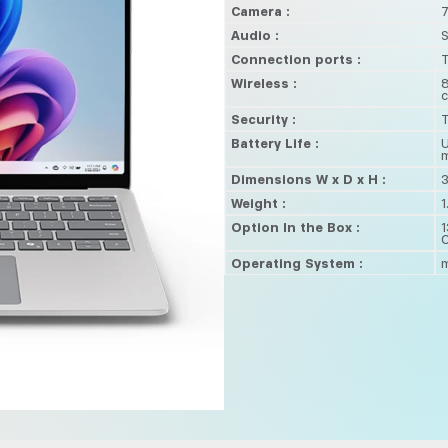
Camera :
Audio :
S
Connection ports :
T
Wireless :
8
c
Security :
T
Battery Life :
U
m
Dimensions W x D x H :
3
Weight :
1
Option In the Box :
1
C
Operating System :