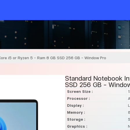
Core i5 or Ryzen 5 – Ram 8 GB SSD 256 GB – Window Pro
Standard Notebook In
SSD 256 GB – Window
Screen Size :
1
Processor :
A
Display :
L
Memory :
Storage :
Graphics :