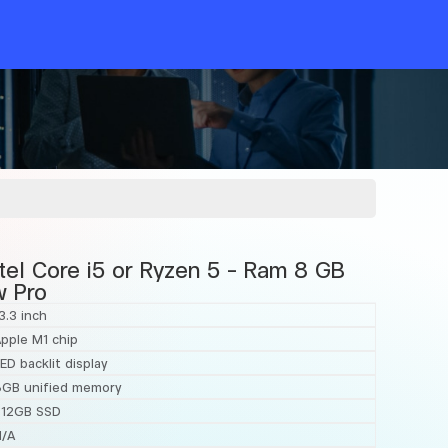
tel Core i5 or Ryzen 5 – Ram 8 GB
 Pro
3.3 inch
pple M1 chip
ED backlit display
8GB unified memory
512GB SSD
N/A