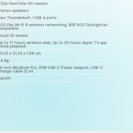
720p FaceTime HD camera
tereo speakers
wo Thunderbolt / USB 4 ports
02.11ax Wi-Fi 6 wireless networking, IEEE 802.11a/b/g/n/ac
ompatible
ouch ID sensor
p to 17 hours wireless web, Up to 20 hours Apple TV app
ovie playback
0.41 x 21.24 x 1.56 cm.
.4 Kg.
3-inch MacBook Pro, 61W USB-C Power Adapter, USB-C
harge Cable (2 m)
macOS