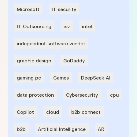
Microsoft
IT security
IT Outsourcing
isv
intel
independent software vendor
graphic design
GoDaddy
gaming pc
Games
DeepSeek AI
data protection
Cybersecurity
cpu
Copilot
cloud
b2b connect
b2b
Artificial Intelligence
AR