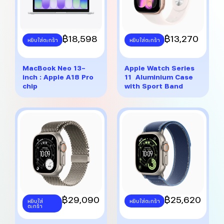
This
฿
18,598
This
฿
13,270
หยิบใส่ตะกร้า
หยิบใส่ตะกร้า
product
product
has
has
multiple
multiple
MacBook Neo 13-
Apple Watch Series
variants.
variants.
inch : Apple A18 Pro
11 Aluminium Case
The
The
chip
with Sport Band
options
options
may
may
be
be
chosen
chosen
on
on
the
the
product
product
page
page
This
฿
29,090
This
฿
25,620
หยิบใส่
หยิบใส่ตะกร้า
ตะกร้า
product
product
has
has