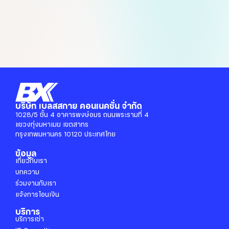
options
may
be
chosen
on
the
product
page
บริษัท เบลสสกาย คอนเนคชั่น จำกัด
1028/5 ชั้น 4 อาคารพงษ์อมร ถนนพระรามที่ 4
แขวงทุ่งมหาเมฆ เขตสาทร
กรุงเทพมหานคร 10120 ประเทศไทย
ข้อมูล
เกี่ยวกับเรา
บทความ
ร่วมงานกับเรา
แจ้งการโอนเงิน
บริการ
บริการเช่า