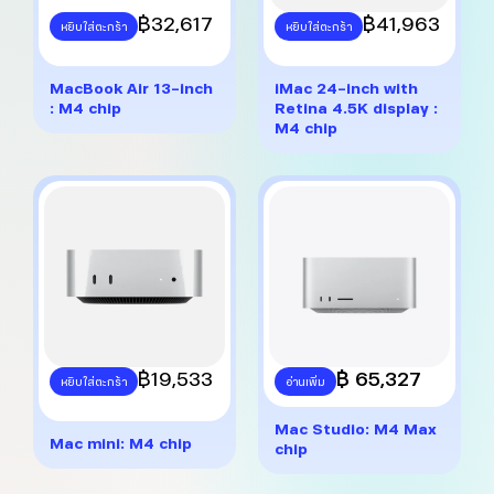
This
฿
32,617
This
฿
41,963
หยิบใส่ตะกร้า
หยิบใส่ตะกร้า
product
product
has
has
multiple
multiple
MacBook Air 13-inch
iMac 24-inch with
variants.
variants.
: M4 chip
Retina 4.5K display :
The
The
M4 chip
options
options
may
may
be
be
chosen
chosen
on
on
the
the
product
product
page
page
This
฿
19,533
฿ 65,327
หยิบใส่ตะกร้า
อ่านเพิ่ม
product
has
Mac Studio: M4 Max
multiple
Mac mini: M4 chip
chip
variants.
The