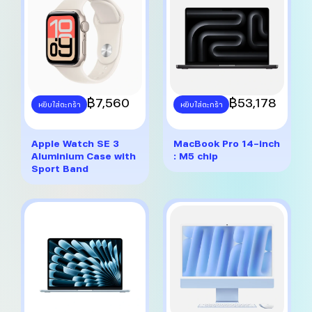
on
on
the
the
product
product
page
page
This
฿
7,560
This
฿
53,178
หยิบใส่ตะกร้า
หยิบใส่ตะกร้า
product
product
has
has
multiple
multiple
Apple Watch SE 3
MacBook Pro 14-inch
variants.
variants.
Aluminium Case with
: M5 chip
The
The
Sport Band
options
options
may
may
be
be
chosen
chosen
on
on
the
the
product
product
page
page