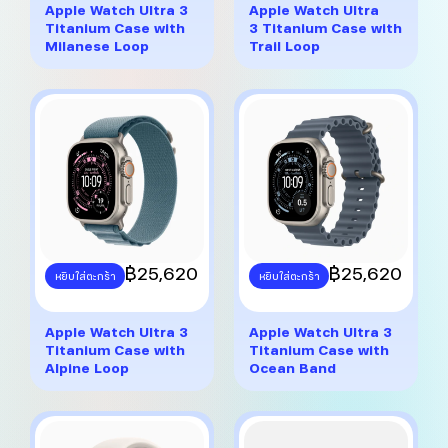
multiple
multiple
Apple Watch Ultra 3
Apple Watch Ultra
variants.
variants.
Titanium Case with
3 Titanium Case with
The
The
Milanese Loop
Trail Loop
options
options
may
may
be
be
chosen
chosen
on
on
the
the
product
product
page
page
This
฿
25,620
This
฿
25,620
หยิบใส่ตะกร้า
หยิบใส่ตะกร้า
product
product
has
has
multiple
multiple
Apple Watch Ultra 3
Apple Watch Ultra 3
variants.
variants.
Titanium Case with
Titanium Case with
The
The
Alpine Loop
Ocean Band
options
options
may
may
be
be
chosen
chosen