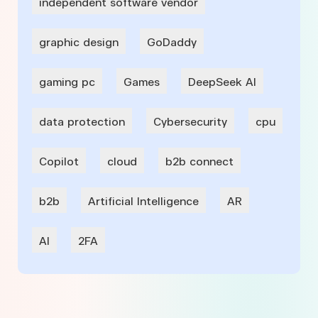
independent software vendor
graphic design
GoDaddy
gaming pc
Games
DeepSeek AI
data protection
Cybersecurity
cpu
Copilot
cloud
b2b connect
b2b
Artificial Intelligence
AR
AI
2FA