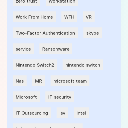
zero trust
Workstation
Work From Home
WFH
VR
Two-Factor Authentication
skype
service
Ransomware
Nintendo Switch2
nintendo switch
Nas
MR
microsoft team
Microsoft
IT security
IT Outsourcing
isv
intel