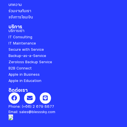
บทความ
ร่วมงานกับเรา
แจ้งการโอนเงิน
บริการ
บริการเช่า
IT Consulting
IT Maintenance
Secure with Service
Backup-as-a-Service
Zeroloss Backup Service
B2B Connect
Apple in Business
Apple in Education
ติดต่อเรา
F
E
L
a
n
i
c
v
n
Phone:
(+66) 2 679 8877
e
e
e
Email:
sales@blesssky.com
b
l
o
o