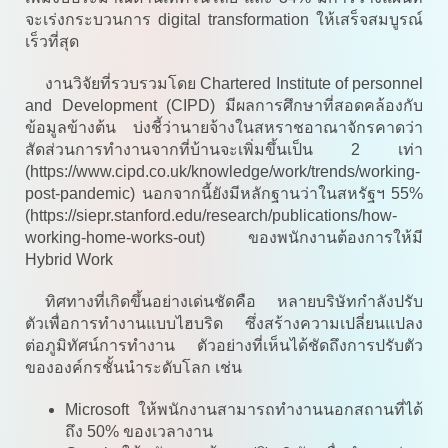
จะเร่งกระบวนการ digital transformation ให้เสร็จสมบูรณ์
เร็วที่สุด
งานวิจัยที่รวบรวมโดย Chartered Institute of personnel
and Development (CIPD) มีผลการศึกษาที่สอดคล้องกับ
ข้อมูลข้างต้น บ่งชี้ว่านายจ้างในสหราชอาณาจักรคาดว่า
สัดส่วนการทำงานจากที่บ้านจะเพิ่มขึ้นเป็น 2 เท่า
(https://www.cipd.co.uk/knowledge/work/trends/working-
post-pandemic) นอกจากนี้ยังมีหลักฐานว่าในสหรัฐฯ 55%
(https://siepr.stanford.edu/research/publications/how-
working-home-works-out) ของพนักงานต้องการให้มี
Hybrid Work
ทิศทางที่เกิดขึ้นอย่างเด่นชัดคือ หลายบริษัทกำลังปรับ
ตัวเพื่อการทำงานแบบไฮบริด ซึ่งสร้างความเปลี่ยนแปลง
ต่อภูมิทัศน์การทำงาน ตัวอย่างที่เห็นได้ชัดถึงการปรับตัว
ขององค์กรชั้นนำระดับโลก เช่น
Microsoft ให้พนักงานสามารถทำงานนอกสถานที่ได้
ถึง 50% ของเวลางาน